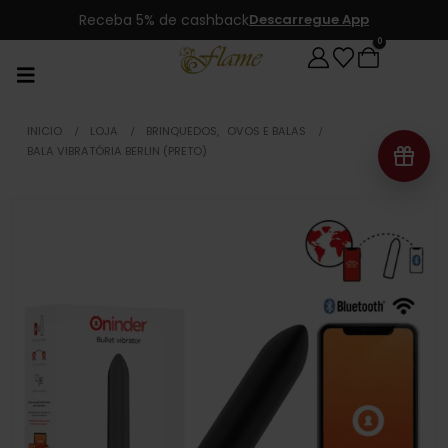
Receba 5% de cashback
Descarregue App
0
INICIO
LOJA
BRINQUEDOS
,
OVOS E BALAS
BALA VIBRATÓRIA BERLIN (PRETO)