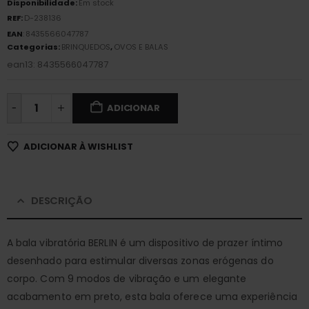
Disponibilidade:
Em stock
REF:
D-238136
EAN
:
8435566047787
Categorias:
BRINQUEDOS
,
OVOS E BALAS
ean13: 8435566047787
-
ADICIONAR
ADICIONAR À WISHLIST
DESCRIÇÃO
A bala vibratória BERLIN é um dispositivo de prazer íntimo
desenhado para estimular diversas zonas erógenas do
corpo. Com 9 modos de vibração e um elegante
acabamento em preto, esta bala oferece uma experiência