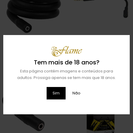
ACESSÓRIO MOLDÁVEL RECOIL
ADAPTADOR CABO 3.5 MM
COMPATÍVEL COM
ELECTRASTIM #1
€
48,99
€
24,99
ELETROESTIMULADOR
Tem mais de 18 anos?
ADICIONAR
ADICIONAR
Esta página contém imagens e conteúdos para
adultos. Prossiga apenas se tem mais que 18 anos.
Sim
Não