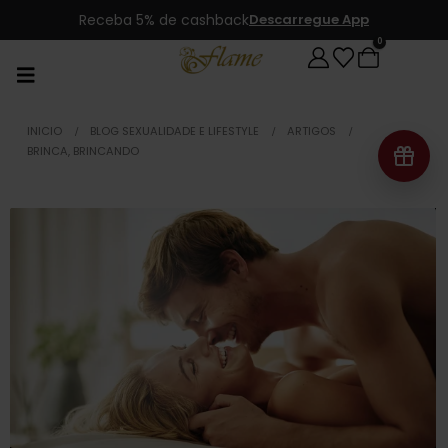
Receba 5% de cashback
Descarregue App
0
INICIO
BLOG SEXUALIDADE E LIFESTYLE
ARTIGOS
BRINCA, BRINCANDO