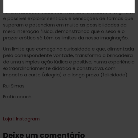
são a prova efetiva disso. Através de formatos e
funcionalidades cada vez mais diferenciados e originais,
é possível explorar sentidos e sensações de formas que
superam e potenciam em muito as possibilidades da
mera interação física, demonstrando que o sexo e o
prazer erótico só têm os limites da nossa imaginação.
Um limite que começa na curiosidade e que, alimentada
pela correspondente vontade, transforma a brincadeira
de uma simples ação lúdica e positiva, numa experiência
extraordinariamente didática e construtiva, com
impacto a curto (alegria) e a longo prazo (felicidade).
Rui Simas
Erotic coach
Loja
|
Instagram
Deixe um comentário