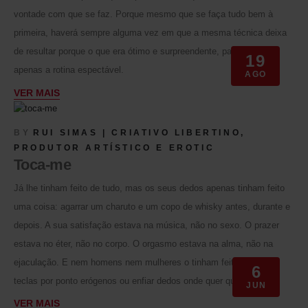
SUBSCREVA A NOSSA NEWSLETTER
vontade com que se faz. Porque mesmo que se faça tudo bem à
Receba
10% de desconto
na sua compra.
primeira, haverá sempre alguma vez em que a mesma técnica deixa
de resultar porque o que era ótimo e surpreendente, passou a ser
19
apenas a rotina espectável.
AGO
VER MAIS
Este site é protegido pelo reCAPTCHA e aplica-se a
Politica de Privacidade
e
Termos de Serviço
da Google.
Social Media
BY
RUI SIMAS | CRIATIVO LIBERTINO,
PRODUTOR ARTÍSTICO E EROTIC
Toca-me
Já lhe tinham feito de tudo, mas os seus dedos apenas tinham feito
uma coisa: agarrar um charuto e um copo de whisky antes, durante e
depois. A sua satisfação estava na música, não no sexo. O prazer
estava no éter, não no corpo. O orgasmo estava na alma, não na
ejaculação. E nem homens nem mulheres o tinham feito trocar as
6
teclas por ponto erógenos ou enfiar dedos onde quer que fosse.
JUN
VER MAIS