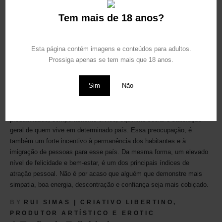
Se basearmos as nossas escolhas apenas nas nossas emoções,
Tem mais de 18 anos?
rapidamente percebemos que os estímulos se esgotam, que o que é
bom hoje não é amanhã, que nada dura para sempre, que toda a
Esta página contém imagens e conteúdos para adultos.
gente é apenas resultado dos seus impulsos e que a qualquer
Prossiga apenas se tem mais que 18 anos.
momento alguém se pode sentir atraído por nós com toda a sua
12
energia, como não.
NOV
Sim
Não
VER MAIS
BY
RUI SIMAS | CRIATIVO LIBERTINO,
PRODUTOR ARTÍSTICO E EROTIC