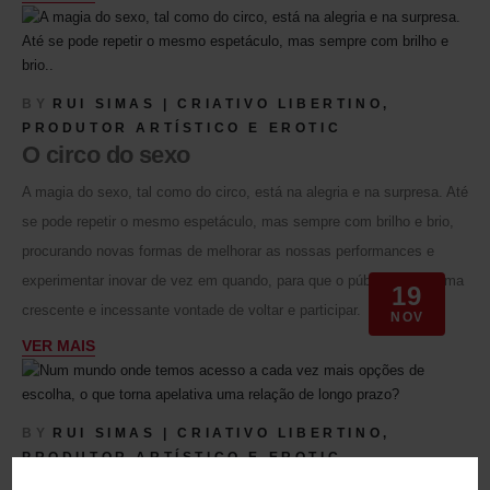
BY
RUI SIMAS | CRIATIVO LIBERTINO,
PRODUTOR ARTÍSTICO E EROTIC
O circo do sexo
A magia do sexo, tal como do circo, está na alegria e na surpresa. Até
se pode repetir o mesmo espetáculo, mas sempre com brilho e brio,
procurando novas formas de melhorar as nossas performances e
experimentar inovar de vez em quando, para que o público tenha uma
19
crescente e incessante vontade de voltar e participar.
NOV
VER MAIS
BY
RUI SIMAS | CRIATIVO LIBERTINO,
PRODUTOR ARTÍSTICO E EROTIC
Erotismo a longo prazo