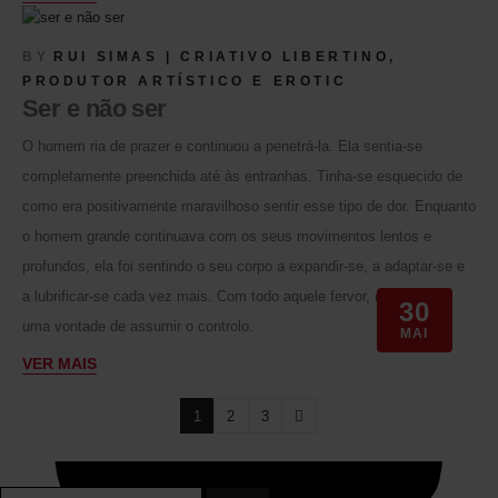
BY
RUI SIMAS | CRIATIVO LIBERTINO,
PRODUTOR ARTÍSTICO E EROTIC
Ser e não ser
O homem ria de prazer e continuou a penetrá-la. Ela sentia-se
completamente preenchida até às entranhas. Tinha-se esquecido de
como era positivamente maravilhoso sentir esse tipo de dor. Enquanto
o homem grande continuava com os seus movimentos lentos e
profundos, ela foi sentindo o seu corpo a expandir-se, a adaptar-se e
a lubrificar-se cada vez mais. Com todo aquele fervor, nasceu nela
30
uma vontade de assumir o controlo.
MAI
VER MAIS
1
2
3