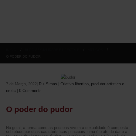
INICIO
BLOG SEXUALIDADE E LIFESTYLE
ARTIGOS
O PODER DO PUDOR
7 de Março, 2022
Rui Simas | Criativo libertino, produtor artístico e
erotic
0 Comments
O poder do pudor
No geral, a forma como as pessoas vivem a sexualidade é composta
sobretudo por duas características principais: uma é o ato de dar e a
outra é o ato de receber. Ambas são ações e, portanto, não se trata