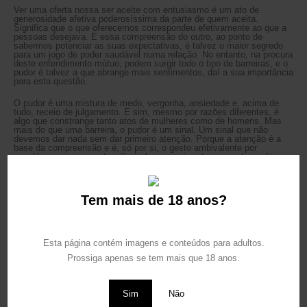
Ver uma oferta nossa ser aceite com entusiasmo é um ato de
generosidade afetiva poderosíssima da parte de quem aceita.
Significa que o que oferecemos correspondeu efetivamente ao que a
pessoas desejava. E essa compreensão do outro, ao ponto de
sabermos potenciar as suas expectativas, é talvez o maior segredo
para um jogo de poder saudável numa relação. No entanto, na procura
deste entendimento mútuo, podem surgir todo o tipo de barreiras, e o
pudor é talvez a que abrange mais sentimentos, daí a sua importância
para esta questão.
O pudor é uma mistura de medo, vergonha, ansiedade e, acima de
tudo, receio de julgamento. E sim, mesmo por razões diferentes, é
algo que constrange tanto atos de mulheres como de homens. Mas
mais do que uma barreira, o pudor é um sinal. Um sinal que não
devemos dar nada sem dar primeiro atenção. Porque a atenção é a
base da compreensão e é, só por si, o gesto ambivalente por
excelência, porque a atenção é algo que só se tem quando se dá.
Rui Simas
Tem mais de 18 anos?
Erotic coach
www.simas-eros.com
Esta página contém imagens e conteúdos para adultos.
Prossiga apenas se tem mais que 18 anos.
Loja
|
Instagram
Sim
Não