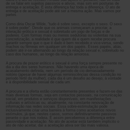
de se falar em sujeitos passivos e ativos, mas sim em posturas de
entrega e aceitação. E esta diferença faz toda a diferença. O ato de
entrega e de aceitação pode até ser a mesma ação. Mas vamos por
partes.
Como diria Oscar Wilde, “tudo é sobre sexo, excepto o sexo. O sexo
é sobre poder”. Desde que os animais começaram a procriar, a
interação erótica e sexual é sobretudo um jogo de forças e de
poderes. Com formas mais ou menos sedutoras ou violentas na sua
concretização, a realidade é que quem dá e quem recebe procura
garantir sempre que o que é dado é bem recebido e vice-versa, sendo
machos ou fêmeas em qualquer um dos papéis. Esses papéis, aliás,
podem até ir-se alternando ao longo da relação sexual e, sobretudo no
caso dos humanos, ao longo da relação amorosa.
A procura de prazer erótico e sexual é uma força sempre presente no
dia a dia dos seres humanos. Não havendo uma época de
acasalamento definida, nem um período de cio demasiadamente
notório (apesar de haver algumas reminiscências dessa condição no
período fértil da mulher), cada dia é um desafio ao desejo, à vontade
e à disponibilidade sexual de cada um.
A procura e a oferta estão constantemente presentes e fazem-se das
mais diversas formas, seja em contactos pessoais, na comunicação
social, em produtos e serviços disponíveis, em manifestações
culturais e artísticas ou, atualmente, na constante renovação de
informação nas redes sociais. Essa sobre-estimulação pode
inclusivamente criar uma barreira à forma como aceitamos novos
estímulos, já que, nestes casos, somos definitivamente passivos
perante o que nos rodeia. E assim percebemos a diferença entre
passividade e aceitação. No ato de aceitar está também implícito o
ato de não aceitar, daí a aceitação ativa ser tão mais valiosa.