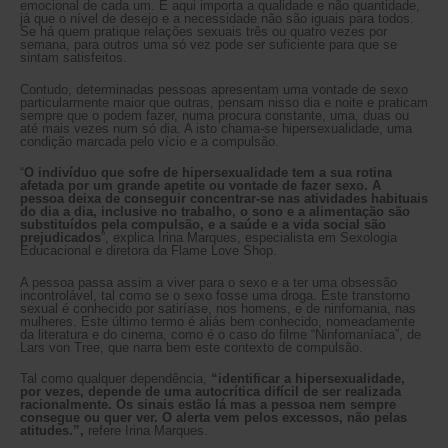
emocional de cada um. E aqui importa a qualidade e não quantidade,
já que o nível de desejo e a necessidade não são iguais para todos.
Se há quem pratique relações sexuais três ou quatro vezes por
semana, para outros uma só vez pode ser suficiente para que se
sintam satisfeitos.
Contudo, determinadas pessoas apresentam uma vontade de sexo
particularmente maior que outras, pensam nisso dia e noite e praticam
sempre que o podem fazer, numa procura constante, uma, duas ou
até mais vezes num só dia. A isto chama-se hipersexualidade, uma
condição marcada pelo vício e a compulsão.
“
O indivíduo que sofre de hipersexualidade tem a sua rotina
afetada por um grande apetite ou vontade de fazer sexo. A
pessoa deixa de conseguir concentrar-se nas atividades habituais
do dia a dia, inclusive no trabalho, o sono e a alimentação são
substituídos pela compulsão, e a saúde e a vida social são
prejudicados
”, explica Irina Marques, especialista em Sexologia
Educacional e diretora da Flame Love Shop.
A pessoa passa assim a viver para o sexo e a ter uma obsessão
incontrolável, tal como se o sexo fosse uma droga. Este transtorno
sexual é conhecido por satiríase, nos homens, e de ninfomania, nas
mulheres. Este último termo é aliás bem conhecido, nomeadamente
da literatura e do cinema, como é o caso do filme “Ninfomaníaca”, de
Lars von Tree, que narra bem este contexto de compulsão.
Tal como qualquer dependência,
“identificar a hipersexualidade,
por vezes, depende de uma autocrítica difícil de ser realizada
racionalmente. Os sinais estão lá mas a pessoa nem sempre
consegue ou quer ver. O alerta vem pelos excessos, não pelas
atitudes.”,
refere Irina Marques.