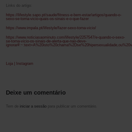
Links do artigo:
https://lifestyle.sapo.pt/saude/fitness-e-bem-estar/artigos/quando-o-
sexo-se-torna-vicio-quais-os-sinais-e-o-que-fazer
https://www.impala.pt/lifestyle/fazer-sexo-torna-vicio/
https://www.noticiasaominuto.com/lifestyle/2257547/e-quando-o-sexo-
se-torna-vicio-os-sinais-de-alerta-que-nao-deve-
ignorar#:~:text=A%20isto%20chama%2Dse%20hipersexualidade,ou%20
Loja
|
Instagram
Deixe um comentário
SUBSCREVA A NOSSA NEWSLETTER
Tem de
iniciar a sessão
para publicar um comentário.
Receba
10% de desconto
na sua compra.