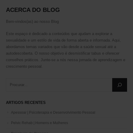
ACERCA DO BLOG
Este site é protegido pelo reCAPTCHA e aplica-se a
Politica de Privacidade
e
Termos de Serviço
da Google.
Bem-vindos(as) ao nosso Blog
Social Media
Este espaço é dedicado a conteúdos que ajudam a explorar a
sexualidade e um estilo de vida de forma aberta e informada. Aqui,
abordamos temas variados que vão desde a saúde sexual até a
autodescoberta. O nosso objetivo é desmistificar tabus e oferecer
conselhos práticos. Junte-se a nós nessa jornada de aprendizagem e
crescimento pessoal.
ARTIGOS RECENTES
Apessoar | Psicoterapia e Desenvolvimento Pessoal
Pelvic Rehab | Homens e Mulheres