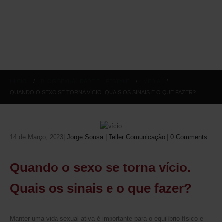
INICIO
BLOG SEXUALIDADE E LIFESTYLE
MEDIA
QUANDO O SEXO SE TORNA VÍCIO. QUAIS OS SINAIS E O QUE FAZER?
14 de Março, 2023
Jorge Sousa | Teller Comunicação
0 Comments
Quando o sexo se torna vício.
Quais os sinais e o que fazer?
Manter uma vida sexual ativa é importante para o equilíbrio físico e