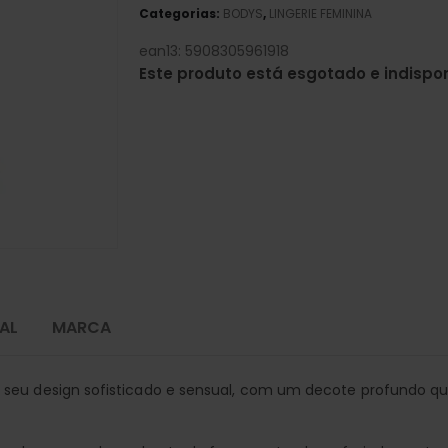
Categorias:
BODYS
,
LINGERIE FEMININA
ean13: 5908305961918
Este produto está esgotado e indispon
AL
MARCA
 seu design sofisticado e sensual, com um decote profundo q