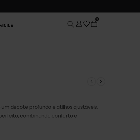
0
EMININA
um decote profundo e atilhos ajustáveis,
 perfeito, combinando conforto e