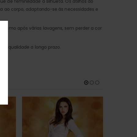
 de feminilidade à silhueta. Os atilhos do
eça ao corpo, adaptando-se às necessidades e
 mesmo após várias lavagens, sem perder a cor
e e qualidade a longo prazo.