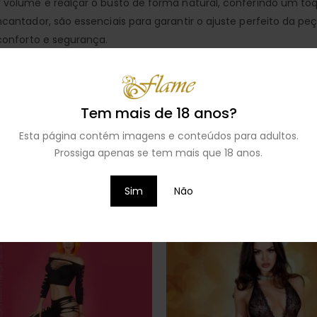
olume e realçar o busto de forma natural, conferindo um toque
antador, são essenciais para garantir o ajuste perfeito da p
conforto e segurança.
retano e poliéster, é altamente resistente, mantendo a forma
scolora e não tinge durante a lavagem, oferecendo durabilidad
Tem mais de 18 anos?
Esta página contém imagens e conteúdos para adultos.
Prossiga apenas se tem mais que 18 anos.
Sim
Não