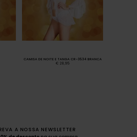
CAMISA DE NOITE E TANGA CR-3534 BRANCA
CAMISA DE
€
28,95
REVA A NOSSA NEWSLETTER
10% de desconto
na sua compra.