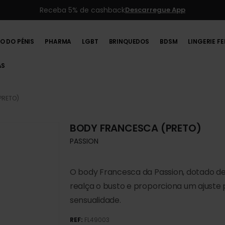
Produtos novos, todos os dias
O DO PÉNIS
PHARMA
LGBT
BRINQUEDOS
BDSM
LINGERIE F
AS
PRETO)
BODY FRANCESCA (PRETO)
PASSION
O body Francesca da Passion, dotado de 
realça o busto e proporciona um ajuste
sensualidade.
REF:
FL49003