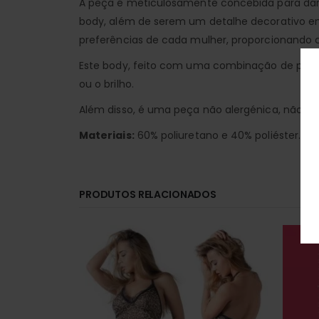
A peça é meticulosamente concebida para dar v
body, além de serem um detalhe decorativo enc
preferências de cada mulher, proporcionando 
Este body, feito com uma combinação de poliu
ou o brilho.
Além disso, é uma peça não alergénica, não de
Materiais:
60% poliuretano e 40% poliéster.
PRODUTOS RELACIONADOS