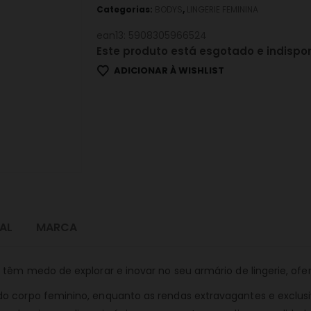
Categorias:
BODYS
,
LINGERIE FEMININA
ean13: 5908305966524
Este produto está esgotado e indispon
ADICIONAR À WISHLIST
AL
MARCA
o têm medo de explorar e inovar no seu armário de lingerie, of
do corpo feminino, enquanto as rendas extravagantes e exclus