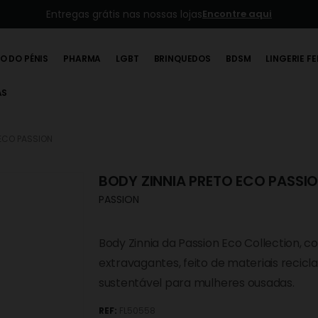
Entregas grátis nas nossas lojas
Encontre aqui
O DO PÉNIS
PHARMA
LGBT
BRINQUEDOS
BDSM
LINGERIE F
AS
 ECO PASSION
BODY ZINNIA PRETO ECO PASSI
PASSION
Body Zinnia da Passion Eco Collection, 
extravagantes, feito de materiais recic
sustentável para mulheres ousadas.
REF:
FL50558