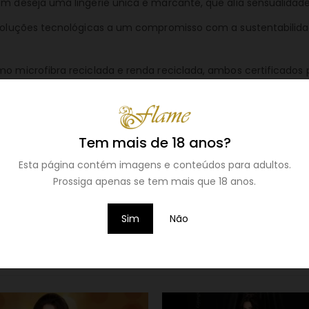
uem deseja uma lingerie única e marcante, que alia sensualida
s soluções tecnológicas a um compromisso com a sustentabilid
mo microfibra reciclada e renda reciclada, ambos certificados 
KO-TEX, garantindo qualidade e respeito pelo meio ambiente.
a clientes que desejam seguir as tendências e, simultaneament
Tem mais de 18 anos?
Esta página contém imagens e conteúdos para adultos.
Prossiga apenas se tem mais que 18 anos.
Sim
Não