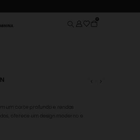
0
EMININA
ON
com um corte profundo e rendas
lados, oferece um design moderno e