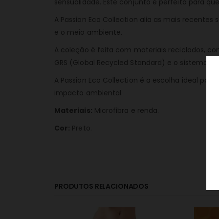
sensualidade. Este conjunto é perfeito para q
A Passion Eco Collection alia as mais recente
e o meio ambiente.
A coleção é feita com materiais reciclados, co
GRS (Global Recycled Standard) e o sistema OE
A Passion Eco Collection é a escolha ideal par
impacto ambiental.
Materiais:
Microfibra e renda.
Cor:
Preto.
PRODUTOS RELACIONADOS