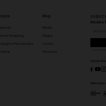
rviços
Blog
SUBSC
Receba
persex
Media
sonal Shopping
Artigos
cologia e Psicoterapia
Contos
Este site é
 Flame
Parceiros
Social Me
Métodos 