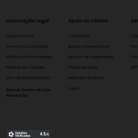
Informação Legal
Apoio ao Cliente
Se
Quem Somos
Contactos
Tup
Termos e Condições
Envios e Devoluções
Per
Política de Privacidade
Modos de Pagamento
Psi
Política de Cookies
Portes de Envio
APP
Livro de Reclamações
Métodos de Envio
Lojas
Exercer Direito de Livre
Resolução