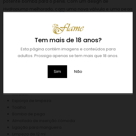
potente bomba para o pénis. Com um design de
Hydropump
melhorado, com uma nova válvula e uma pega
desmontável, a Hydroxtreme-Series é a bomba ideal para o
homem que leva a sério obter o máximo proveito da sua
bomba.
Tem mais de 18 anos?
A Hydroxtreme 6 foi concebida para utilizadores cujo pénis
Esta página contém imagens e conteúdos para
mede de 10 a 15 cm (4-6″) em ereção.
adultos. Prossiga apenas se tem mais que 18 anos.
A Hydroxtreme-Series inclui todos os acessórios que possa
desejar. O kit inclui:
Sim
Não
Hidrobomba Xtreme
Estojo de transporte
Medidor
Esponja de limpeza
Toalha
Bomba de pega
Almofada de inserção cómoda
Ligação para mangueira
Limpeza de 12 ml