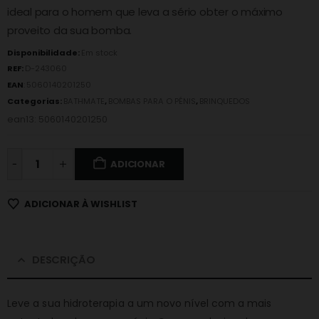
ideal para o homem que leva a sério obter o máximo
proveito da sua bomba.
Disponibilidade:
Em stock
REF:
D-243060
EAN
:
5060140201250
Categorias:
BATHMATE
,
BOMBAS PARA O PÉNIS
,
BRINQUEDOS
ean13: 5060140201250
-
ADICIONAR
ADICIONAR À WISHLIST
DESCRIÇÃO
Leve a sua hidroterapia a um novo nível com a mais