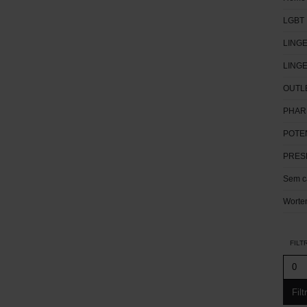
LGBT
LINGE
LING
OUTL
PHAR
POTE
PRES
Sem c
Worte
FILT
Filt