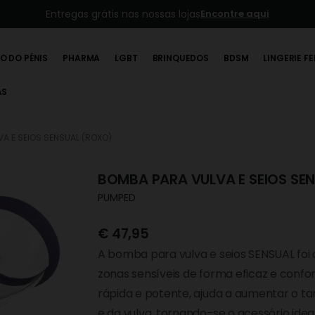
Entregas grátis nas nossas lojas
Encontre aqui
O DO PÉNIS
PHARMA
LGBT
BRINQUEDOS
BDSM
LINGERIE F
AS
A E SEIOS SENSUAL (ROXO)
BOMBA PARA VULVA E SEIOS SE
PUMPED
€
47,95
A bomba para vulva e seios SENSUAL foi 
zonas sensíveis de forma eficaz e confo
rápida e potente, ajuda a aumentar o tam
e da vulva, tornando-se o acessório id