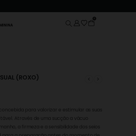
0
EMININA
NSUAL (ROXO)
concebida para valorizar e estimular as suas
rtável. Através de uma sucção a vácuo
anho, a firmeza e a sensibilidade dos seios
eal para a preparação antes do momento de