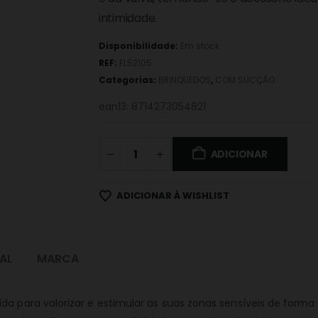
intimidade.
Disponibilidade:
Em stock
REF:
FL52105
Categorias:
BRINQUEDOS
,
COM SUCÇÃO
ean13: 8714273054821
ADICIONAR
ADICIONAR À WISHLIST
AL
MARCA
da para valorizar e estimular as suas zonas sensíveis de forma