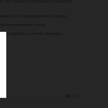
do-se o acessório ideal para a preparação
rantindo um ajuste perfeito e seguro.
ações excitantes e únicas.
 para garantir o conforto desejado.