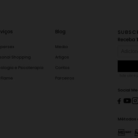
rviços
Blog
SUBSC
Receba
persex
Media
sonal Shopping
Artigos
cologia e Psicoterapia
Contos
Este site é
 Flame
Parceiros
Social Me
Métodos 