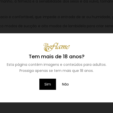
anho, a firmeza e a sensibilidade dos seios e da vulva, tornan
io e confortável, que impede a entrada de ar ou humidade, ga
nco modos de sucção e oito modos de lambidela para criar sens
 deve ser utilizada por um período máximo de 20 a 30 minutos
 fácil de usar e limpar, tornando cada momento mais prazeroso.
bomba com 2 motores F1.
Tem mais de 18 anos?
Esta página contém imagens e conteúdos para adultos.
Prossiga apenas se tem mais que 18 anos.
abo incluído).
icos e fácil de limpar).
Sim
Não