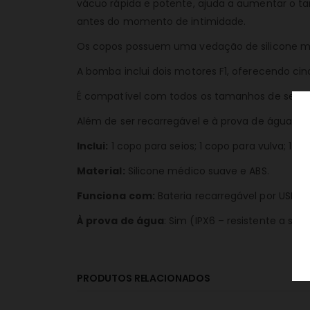
vácuo rápida e potente, ajuda a aumentar o tam
antes do momento de intimidade.
Os copos possuem uma vedação de silicone mac
A bomba inclui dois motores F1, oferecendo ci
É compatível com todos os tamanhos de seios e
Além de ser recarregável e à prova de água, é
Inclui:
1 copo para seios; 1 copo para vulva; 1 
Material:
Silicone médico suave e ABS.
Funciona com:
Bateria recarregável por USB (c
À prova de água
: Sim (IPX6 – resistente a salp
PRODUTOS RELACIONADOS