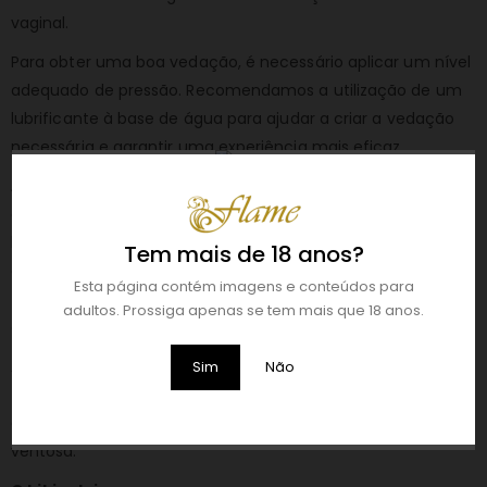
vaginal.
Para obter uma boa vedação, é necessário aplicar um nível
adequado de pressão. Recomendamos a utilização de um
lubrificante à base de água para ajudar a criar a vedação
necessária e garantir uma experiência mais eficaz.
A bomba Pussy Pump é de fácil utilização:
basta colocar
a ventosa sobre a zona erógena desejada e pressionar a
bomba para atrair o sangue para a área. Sentirá a sucção
Tem mais de 18 anos?
enquanto o seu clitóris aumenta temporariamente de
Esta página contém imagens e conteúdos para
tamanho e sensibilidade. Para libertar a pressão, basta
adultos. Prossiga apenas se tem mais que 18 anos.
acionar a válvula de libertação.
A ventosa de acrílico de qualidade industrial pode ser
Sim
Não
facilmente separada da bomba, utilizando o sistema de
clipe simples, mantendo o clitóris aspirado dentro da
ventosa.