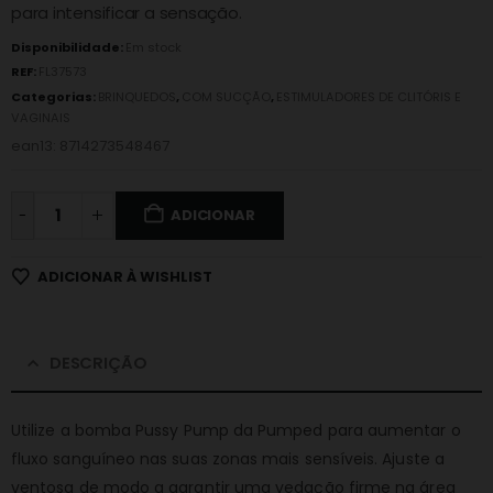
para intensificar a sensação.
Disponibilidade:
Em stock
REF:
FL37573
Categorias:
BRINQUEDOS
,
COM SUCÇÃO
,
ESTIMULADORES DE CLITÓRIS E
VAGINAIS
ean13: 8714273548467
-
ADICIONAR
ADICIONAR À WISHLIST
DESCRIÇÃO
Utilize a bomba Pussy Pump da Pumped para aumentar o
fluxo sanguíneo nas suas zonas mais sensíveis. Ajuste a
ventosa de modo a garantir uma vedação firme na área