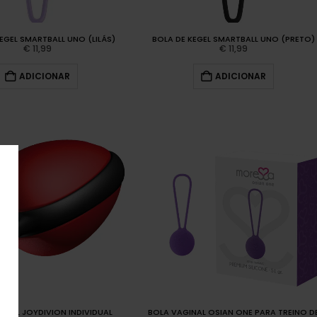
EGEL SMARTBALL UNO (LILÁS)
BOLA DE KEGEL SMARTBALL UNO (PRETO)
€
11,99
€
11,99
ADICIONAR
ADICIONAR
INAL JOYDIVION INDIVIDUAL
BOLA VAGINAL OSIAN ONE PARA TREINO D