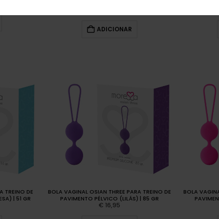
(ROSA)
€
19,99
ADICIONAR
A TREINO DE
BOLA VAGINAL OSIAN THREE PARA TREINO DE
BOLA VAGINA
A) | 51 GR
PAVIMENTO PÉLVICO (LILÁS) | 85 GR
PAVIMEN
€
16,95