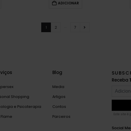
ADICIONAR
…
1
2
7
rviços
Blog
SUBSC
Receba
persex
Media
sonal Shopping
Artigos
cologia e Psicoterapia
Contos
Este site é
 Flame
Parceiros
Social Me