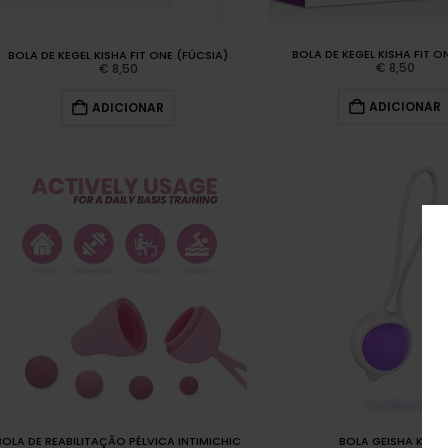
BOLA DE KEGEL KISHA FIT ON
BOLA DE KEGEL KISHA FIT ONE (FÚCSIA)
€
8,50
€
8,50
ADICIONAR
ADICIONAR
BOLA DE REABILITAÇÃO PÉLVICA INTIMICHIC
BOLA GEISHA KEISY 