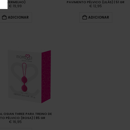
(VERMELHO)
PAVIMENTO PÉLVICO (LILÁS) | 51 GR
€
19,99
€
12,95
ADICIONAR
ADICIONAR
L OSIAN THREE PARA TREINO DE
TO PÉLVICO (ROSA) | 85 GR
€
16,95