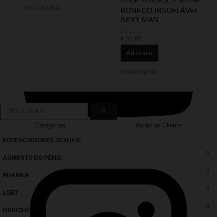
OPORTUNIDADES
,
Worten
Vista Rápida
BONECO INSUFLÁVEL
SEXY MAN
€
34,95
0
out of 5
Adicionar
Vista Rápida
Categorias
Apoio ao Cliente
POTENCIADORES SEXUAIS
AUMENTO DO PÉNIS
PHARMA
LGBT
BRINQUEDOS