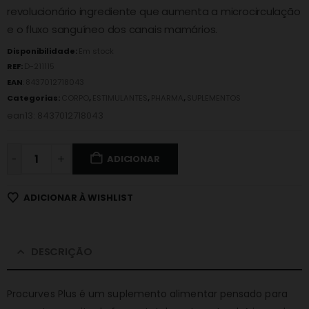
revolucionário ingrediente que aumenta a microcirculação
e o fluxo sanguíneo dos canais mamários.
Disponibilidade:
Em stock
REF:
D-211115
EAN
:
8437012718043
Categorias:
CORPO
,
ESTIMULANTES
,
PHARMA
,
SUPLEMENTOS
ean13: 8437012718043
-
ADICIONAR
ADICIONAR À WISHLIST
DESCRIÇÃO
Procurves Plus é um suplemento alimentar pensado para