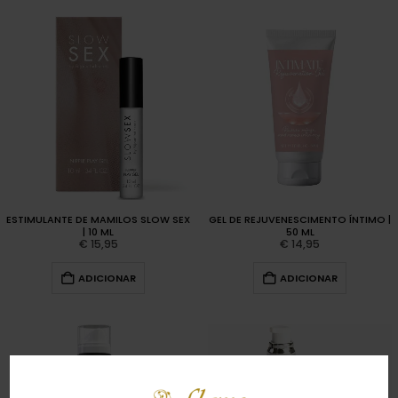
ESTIMULANTE DE MAMILOS SLOW SEX
GEL DE REJUVENESCIMENTO ÍNTIMO |
| 10 ML
50 ML
€
15,95
€
14,95
ADICIONAR
ADICIONAR