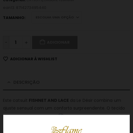
Categorias:
CATSUITS
,
LINGERIE FEMININA
ean13: 8714273495440
TAMANHO
-
ADICIONAR
ADICIONAR À WISHLIST
DESCRIÇÃO
Este catsuit
FISHNET AND LACE
da Le Désir combina um
ajuste sensual com um conforto surpreendente. O tecido
elástico adapta-se perfeitamente ao corpo, realçando
cada curva com elegância.