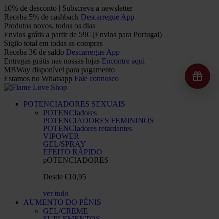
10% de desconto | Subscreva a newsletter
Receba 5% de cashback
Descarregue App
Produtos novos, todos os dias
Envios grátis a partir de 59€ (Envios para Portugal)
Sigilo total em todas as compras
Receba 3€ de saldo
Descarregue App
Entregas grátis nas nossas lojas
Encontre aqui
MBWay disponível para pagamento
Estamos no Whatsapp
Fale connosco
POTENCIADORES SEXUAIS
POTENCIadores
POTENCIADORES FEMININOS
POTENCIadores retardantes
VIPOWER
GEL/SPRAY
EFEITO RÁPIDO
pOTENCIADORES
Desde €10,95
ver tudo
AUMENTO DO PÉNIS
GEL/CREME
SUPLEMENTOS