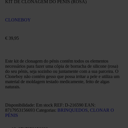
KIT DE CLONAGEM DO PÉNIS (ROSA)
CLONEBOY
€
39,95
Este kit de clonagem do pénis contém todos os elementos
necessários para fazer uma cópia de borracha de silicone (rosa)
do seu pénis, seja sozinho ou juntamente com a sua parceira. O
Cloneboy não contém gesso que possa irritar a pele e utiliza um
material de moldagem testado medicamente, feito de algas
naturais.
Disponibilidade:
Em stock
REF:
D-216590
EAN
:
8717953156693
Categorias:
BRINQUEDOS
,
CLONAR O
PÉNIS