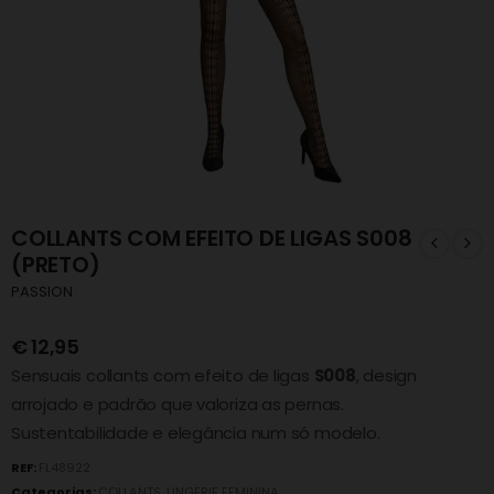
COLLANTS COM EFEITO DE LIGAS S008
(PRETO)
PASSION
€
12,95
Sensuais collants com efeito de ligas
S008
, design
arrojado e padrão que valoriza as pernas.
Sustentabilidade e elegância num só modelo.
REF:
FL48922
Categorias:
COLLANTS
,
LINGERIE FEMININA