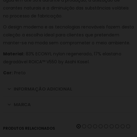
água em até 56% durante a produção, a utilização de
corantes naturais e a diminuição das substâncias voláteis
no processo de fabricação.
O design moderno e as tecnologias renováveis fazem desta
coleção a escolha ideal para clientes que pretendem
manter-se na moda sem comprometer o meio ambiente.
Material:
83% ECONYL nylon regenerado, 17% elastano
degradável ROICA™ V550 by Asahi Kasel.
Cor:
Preto
INFORMAÇÃO ADICIONAL
MARCA
PRODUTOS RELACIONADOS