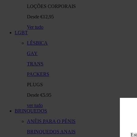
LOÇÕES CORPORAIS
Desde €12,95
Ver tudo
LGBT
LÉSBICA
GAY
TRANS
PACKERS
PLUGS
Desde €5.95
ver tudo
BRINQUEDOS
ANÉIS PARA O PÉNIS
BRINQUEDOS ANAIS
Est