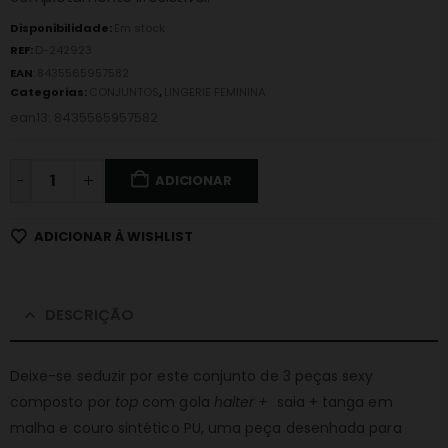
Disponibilidade:
Em stock
REF:
D-242923
EAN
:
8435565957582
Categorias:
CONJUNTOS
,
LINGERIE FEMININA
ean13: 8435565957582
-
ADICIONAR
ADICIONAR À WISHLIST
DESCRIÇÃO
Deixe-se seduzir por este conjunto de 3 peças sexy
composto por
top
com gola
halter +
saia + tanga em
malha e couro sintético PU, uma peça desenhada para