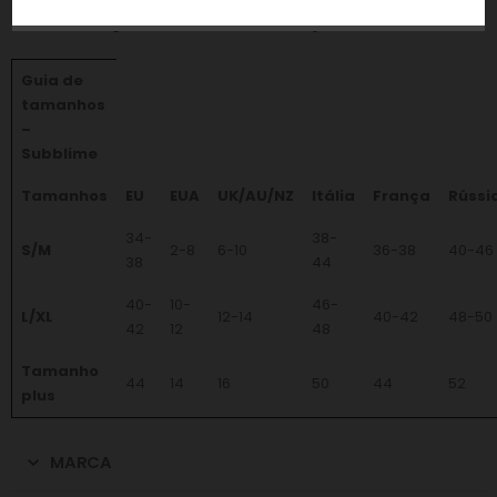
traseiro assegura conforto e sustentação.
Guia de
tamanhos
–
Subblime
Tamanhos
EU
EUA
UK/AU/NZ
Itália
França
Rússi
34-
38-
S/M
2-8
6-10
36-38
40-46
38
44
40-
10-
46-
L/XL
12-14
40-42
48-50
42
12
48
Tamanho
44
14
16
50
44
52
plus
MARCA