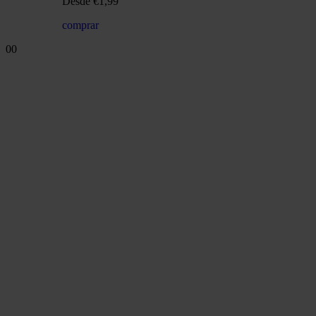
Desde €1,99
comprar
0
0