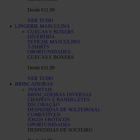
Desde €11,99
VER TUDO
LINGERIE MASCULINA
CUECAS E BOXERS
DIVERTIDA
FETICHE MASCULINO
T-SHIRTS
OPORTUNIDADES
CUECAS E BOXERS
Desde €11,99
VER TUDO
BRINCADEIRAS
AVENTAIS
BRINCADEIRAS DIVERSAS
CHAPÉUS E BANDELETES
DECORAÇÃO
DESPEDIDAS DE SOLTEIRO(A)
COMESTÍVEIS
JOGOS ERÓTICOS
OPORTUNIDADES
DESPEDIDAS DE SOLTEIRO