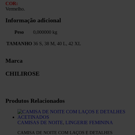
COR:
Vermelho.
Informação adicional
Peso
0,000000 kg
TAMANHO
36 S, 38 M, 40 L, 42 XL
Marca
CHILIROSE
Produtos Relacionados
CAMISAS DE NOITE
,
LINGERIE FEMININA
CAMISA DE NOITE COM LAÇOS E DETALHES