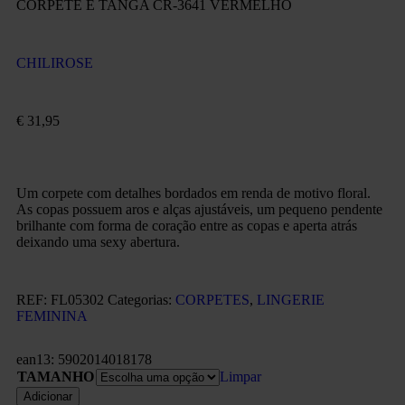
CORPETE E TANGA CR-3641 VERMELHO
CHILIROSE
€
31,95
Um corpete com detalhes bordados em renda de motivo floral.
As copas possuem aros e alças ajustáveis, um pequeno pendente
brilhante com forma de coração entre as copas e aperta atrás
deixando uma sexy abertura.
REF:
FL05302
Categorias:
CORPETES
,
LINGERIE
FEMININA
ean13: 5902014018178
TAMANHO
Limpar
Adicionar