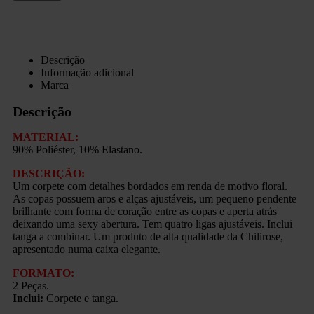
Descrição
Informação adicional
Marca
Descrição
MATERIAL:
90% Poliéster, 10% Elastano.
DESCRIÇÃO:
Um corpete com detalhes bordados em renda de motivo floral.
As copas possuem aros e alças ajustáveis, um pequeno pendente
brilhante com forma de coração entre as copas e aperta atrás
deixando uma sexy abertura. Tem quatro ligas ajustáveis. Inclui
tanga a combinar. Um produto de alta qualidade da Chilirose,
apresentado numa
caixa elegante.
FORMATO:
2 Peças.
Inclui:
Corpete e tanga.