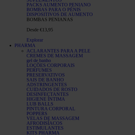
PACKS AUMENTO PENIANO
BOMBAS PARA O PÉNIS​
DISPOSITIVOS DE AUMENTO​
BOMBAS PENIANAS
Desde €13,95
Explorar
PHARMA
ACLARANTES PARA A PELE
CREMES DE MASSAGEM
gel de banho
LOÇÕES CORPORAIS​
PERFUMES​
PRESERVATIVOS
SAIS DE BANHO
ADSTRINGENTES
CUIDADOS DE ROSTO
DESINFECTANTES
HIGIENE ÍNTIMA
LUB BALLS
PINTURA CORPORAL​
POPPERS
VELAS DE MASSAGEM
AFRODISÍACOS
ESTIMULANTES
KITS PHARMA