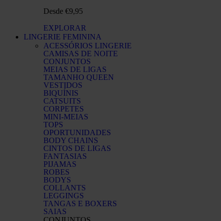
Desde €9,95
EXPLORAR
LINGERIE FEMININA
ACESSÓRIOS LINGERIE
CAMISAS DE NOITE
CONJUNTOS
MEIAS DE LIGAS
TAMANHO QUEEN
VESTIDOS
BIQUÍNIS
CATSUITS
CORPETES
MINI-MEIAS
TOPS
OPORTUNIDADES
BODY CHAINS
CINTOS DE LIGAS
FANTASIAS
PIJAMAS
ROBES
BODYS
COLLANTS
LEGGINGS
TANGAS E BOXERS
SAIAS
CONJUNTOS