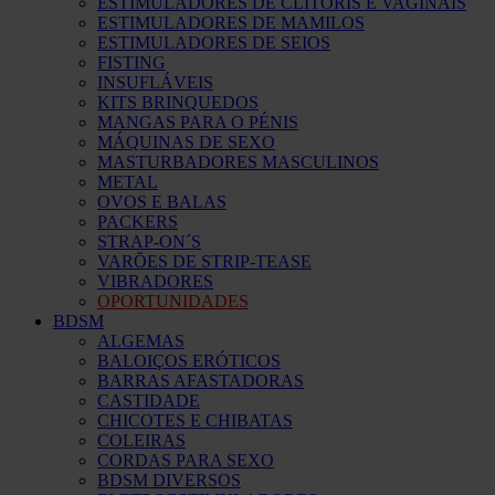
ESTIMULADORES DE CLITÓRIS E VAGINAIS
ESTIMULADORES DE MAMILOS
ESTIMULADORES DE SEIOS
FISTING
INSUFLÁVEIS
KITS BRINQUEDOS
MANGAS PARA O PÉNIS
MÁQUINAS DE SEXO
MASTURBADORES MASCULINOS
METAL
OVOS E BALAS
PACKERS
STRAP-ON´S
VARÕES DE STRIP-TEASE
VIBRADORES
OPORTUNIDADES
BDSM
ALGEMAS
BALOIÇOS ERÓTICOS
BARRAS AFASTADORAS
CASTIDADE
CHICOTES E CHIBATAS
COLEIRAS
CORDAS PARA SEXO
BDSM DIVERSOS