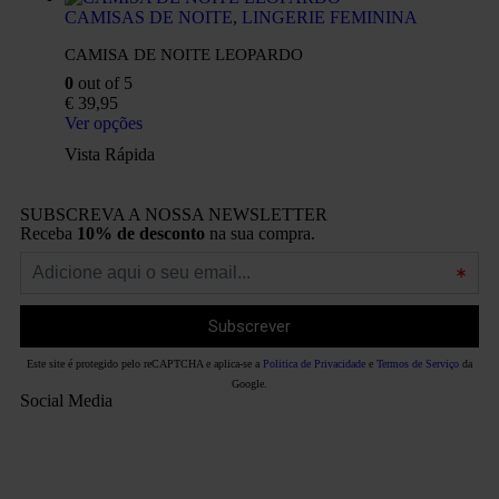
CAMISAS DE NOITE
,
LINGERIE FEMININA
CAMISA DE NOITE LEOPARDO
0
out of 5
€
39,95
Ver opções
Vista Rápida
SUBSCREVA A NOSSA NEWSLETTER
Receba
10% de desconto
na sua compra.
Este site é protegido pelo reCAPTCHA e aplica-se a
Politica de Privacidade
e
Termos de Serviço
da
Google.
Social Media