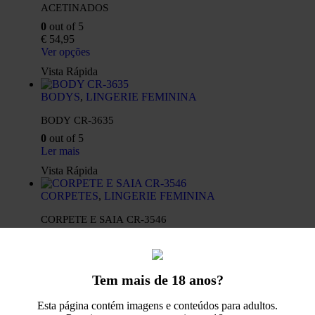
ACETINADOS
0
out of 5
€
54,95
Ver opções
Vista Rápida
BODYS
,
LINGERIE FEMININA
BODY CR-3635
0
out of 5
Ler mais
Vista Rápida
CORPETES
,
LINGERIE FEMININA
CORPETE E SAIA CR-3546
0
out of 5
€
56,95
Ver opções
Tem mais de 18 anos?
Vista Rápida
Esta página contém imagens e conteúdos para adultos.
CAMISAS DE NOITE
,
LINGERIE FEMININA