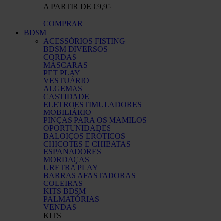
A PARTIR DE €9,95
COMPRAR
BDSM
ACESSÓRIOS FISTING
BDSM DIVERSOS
CORDAS
MÁSCARAS
PET PLAY
VESTUÁRIO
ALGEMAS
CASTIDADE
ELETROESTIMULADORES
MOBILIÁRIO
PINÇAS PARA OS MAMILOS
OPORTUNIDADES
BALOIÇOS ERÓTICOS
CHICOTES E CHIBATAS
ESPANADORES
MORDAÇAS
URETRA PLAY
BARRAS AFASTADORAS
COLEIRAS
KITS BDSM
PALMATÓRIAS
VENDAS
KITS