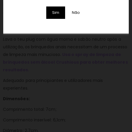
penetração vaginal.
Sim
Não
Utilizar com lubrificante para uma melhor inserção.
Escolhe
os lubrificantes Crushious à base de água ou Anal para
obteres melhores resultados
.
Lava o teu plug com água morna e sabão neutro após a
utilização, os brinquedos anais necessitam de um processo
de limpeza mais minucioso.
Usa o spray de limpeza de
brinquedos sem álcool Crushious para obter melhores
resultados.
Adequado para principiantes e utilizadores mais
experientes.
Dimensões:
Comprimento total: 7cm;
Comprimento inserível: 6,1cm;
Diâmetro: 2,7cm.