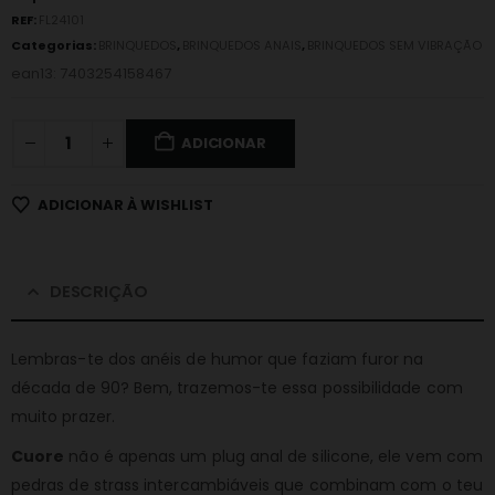
REF:
FL24101
Categorias:
BRINQUEDOS
,
BRINQUEDOS ANAIS
,
BRINQUEDOS SEM VIBRAÇÃO
ean13: 7403254158467
ADICIONAR
ADICIONAR À WISHLIST
DESCRIÇÃO
Lembras-te dos anéis de humor que faziam furor na
década de 90? Bem, trazemos-te essa possibilidade com
muito prazer.
Cuore
não é apenas um plug anal de silicone, ele vem com
pedras de strass intercambiáveis que combinam com o teu