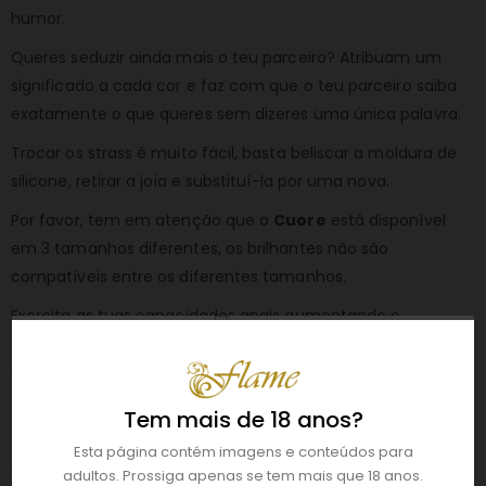
humor.
Queres seduzir ainda mais o teu parceiro? Atribuam um
significado a cada cor e faz com que o teu parceiro saiba
exatamente o que queres sem dizeres uma única palavra.
Trocar os strass é muito fácil, basta beliscar a moldura de
silicone, retirar a joia e substituí-la por uma nova.
Por favor, tem em atenção que o
Cuore
está disponível
em 3 tamanhos diferentes, os brilhantes não são
compatíveis entre os diferentes tamanhos.
Exercita as tuas capacidades anais aumentando o
tamanho do plug de pequeno para médio e grande. O
silicone de qualidade médica garante uma brincadeira
segura.
Tem mais de 18 anos?
Cuore
pode ser usado como adereço para uma sessão de
Esta página contém imagens e conteúdos para
strip tease e como estimulação extra durante a
adultos. Prossiga apenas se tem mais que 18 anos.