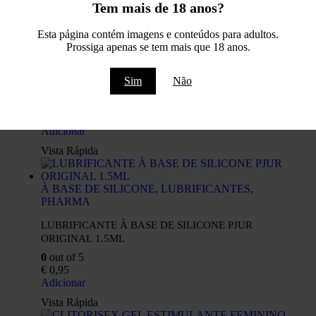
€
41,95
Tem mais de 18 anos?
Adicionar
Esta página contém imagens e conteúdos para adultos.
Vista Rápida
Prossiga apenas se tem mais que 18 anos.
AFRODISÍACOS
,
PHARMA
Sim
Não
GOTAS SPANISH LOVE DROPS SECRETS 30ML
0
out of 5
€
22,95
Adicionar
Vista Rápida
À BASE DE SILICONE
,
LUBRIFICANTES
,
PHARMA
LUBRIFICANTE À BASE DE SILICONE PJUR
ORIGINAL 1.5ML
0
out of 5
€
0,95
Adicionar
Vista Rápida