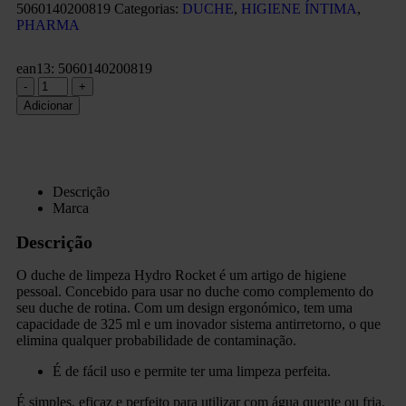
5060140200819
Categorias:
DUCHE
,
HIGIENE ÍNTIMA
,
PHARMA
ean13: 5060140200819
-
+
Adicionar
Descrição
Marca
Descrição
O duche de limpeza Hydro Rocket é um artigo de higiene
pessoal. Concebido para usar no duche como complemento do
seu duche de rotina. Com um design ergonómico, tem uma
capacidade de 325 ml e um inovador sistema antirretorno, o que
elimina qualquer probabilidade de contaminação.
É de fácil uso e permite ter uma limpeza perfeita.
É simples, eficaz e perfeito para utilizar com água quente ou fria.