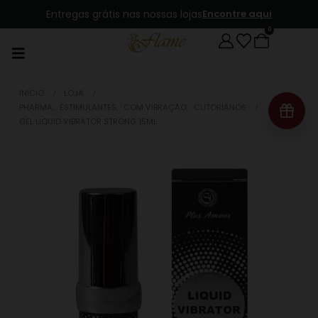
Entregas grátis nas nossas lojas
Encontre aqui
0
INICIO
LOJA
PHARMA
,
ESTIMULANTES
,
COM VIBRAÇÃO
,
CLITORIANOS
GEL LIQUID VIBRATOR STRONG 15ML