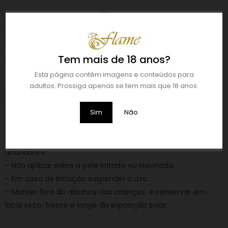
DESCRIÇÃO:
Este é um gel íntimo e estimulante. Por ser unisexo irá
trazer mais prazer a ambos! Deve ser espalhado na zona
íntima com movimentos suaves, massageando com
Tem mais de 18 anos?
cuidado. Depois de aplicado, este gel irá causar sensações
Esta página contém imagens e conteúdos para
estimulantes com ondas de vibração muito fortes.
adultos. Prossiga apenas se tem mais que 18 anos.
Descubra que não há limites para o seu prazer!
PRECAUÇÕES:
Sim
Não
– Produto cosmético não comestível. Uso externo.
– Em caso de contacto com os olhos, enxaguar com água
abundante.
– Não aplicar sobre a pele irritada ou lesionada.
– Em caso de irritação suspender o uso.
– Manter fora do alcance das crianças, e conservar em
local seco, fresco e longe da exposição solar.