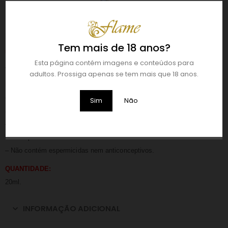
retardante vai dessensibilizar o seu pénis com segurança e eficácia.
Não contém Lidocaína nem Benzocaína. Apto para usar com
preservativo.
Tem mais de 18 anos?
USO RECOMENDADO:
Esta página contém imagens e conteúdos para
Apenas são necessárias algumas pulverizações para uma aplicação.
adultos. Prossiga apenas se tem mais que 18 anos.
PRECAUÇÕES:
– Antes de usar pela primeira vez, aplicar uma pequena quantidade no
Sim
Não
antebraço. Se ocorrer uma reação alérgica, interrompa a utilização.
– Manter fora do alcance das crianças.
– Não aplicar em feridas abertas.
– Não contém espermicidas nem anticonceptivos.
QUANTIDADE:
20ml.
INFORMAÇÃO ADICIONAL