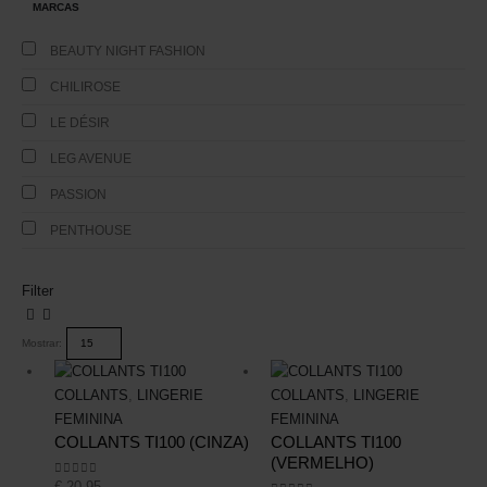
MARCAS
BEAUTY NIGHT FASHION
CHILIROSE
LE DÉSIR
LEG AVENUE
PASSION
PENTHOUSE
Filter
Mostrar:
COLLANTS
,
LINGERIE
COLLANTS
,
LINGERIE
FEMININA
FEMININA
COLLANTS TI100 (CINZA)
COLLANTS TI100
(VERMELHO)
€
20,95
0
out of 5