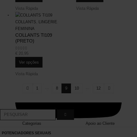
Vista Rápida
Vista Rápida
COLLANTS
,
LINGERIE
FEMININA
COLLANTS TI109
(PRETO)
€
20,95
0
out of 5
Ver opções
Vista Rápida
…
…
1
8
9
10
12
Categorias
Apoio ao Cliente
POTENCIADORES SEXUAIS