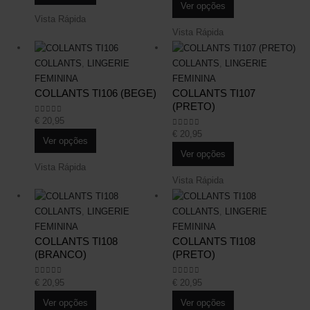
Ver opções
Vista Rápida
Vista Rápida
Este site é protegido pelo reCAPTCHA e aplica-se a
Politica de Privacidade
e
Termos de Serviço
da Google.
COLLANTS
,
LINGERIE
COLLANTS
,
LINGERIE
Social Media
FEMININA
FEMININA
COLLANTS TI106 (BEGE)
COLLANTS TI107
(PRETO)
€
20,95
0
out of 5
€
20,95
0
out of 5
Ver opções
Ver opções
Vista Rápida
Vista Rápida
COLLANTS
,
LINGERIE
COLLANTS
,
LINGERIE
FEMININA
FEMININA
COLLANTS TI108
COLLANTS TI108
(BRANCO)
(PRETO)
€
20,95
€
20,95
0
out of 5
0
out of 5
Ver opções
Ver opções