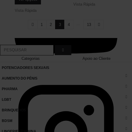
Vista Rápida
Vista Rápida
…
1
2
3
4
13
Categorias
Apoio ao Cliente
POTENCIADORES SEXUAIS
AUMENTO DO PÉNIS
PHARMA
LGBT
BRINQUEDOS
BDSM
LINGERIE FEMININA