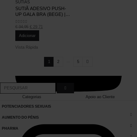
SUTIÃS
SUTIÃ ADESIVO PUSH-
UP GALA BRA (BEGE) |
COPA C
€
34,95
€
29,71
0
out of 5
Adicionar
Vista Rápida
…
1
2
5
Categorias
Apoio ao Cliente
POTENCIADORES SEXUAIS
AUMENTO DO PÉNIS
PHARMA