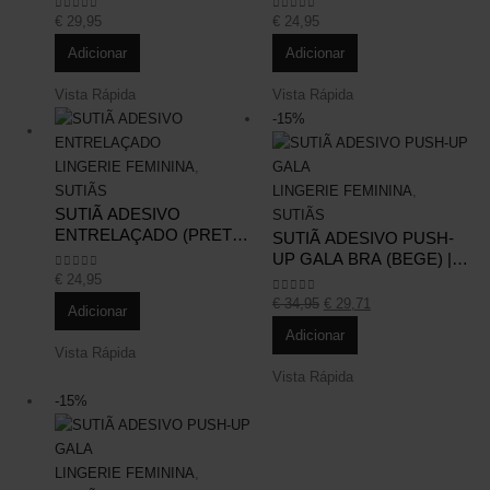
Social Media
D
€
29,95
€
24,95
0
out of 5
0
out of 5
Adicionar
Adicionar
Vista Rápida
Vista Rápida
-15%
LINGERIE FEMININA
,
SUTIÃS
LINGERIE FEMININA
,
SUTIÃ ADESIVO
SUTIÃS
ENTRELAÇADO (PRETO)
SUTIÃ ADESIVO PUSH-
| COPA B
UP GALA BRA (BEGE) |
COPA A
€
24,95
0
out of 5
€
34,95
€
29,71
0
out of 5
Adicionar
Adicionar
Vista Rápida
Vista Rápida
-15%
LINGERIE FEMININA
,