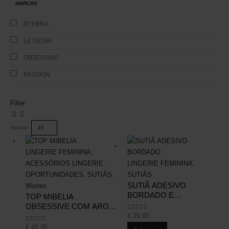
MARCAS
BYEBRA
LE DÉSIR
OBSESSIVE
PASSION
Filter
Mostrar:
LINGERIE FEMININA
,
LINGERIE FEMININA
,
ACESSÓRIOS LINGERIE
,
SUTIÃS
OPORTUNIDADES
,
SUTIÃS
,
SUTIÃ ADESIVO
Worten
BORDADO E
TOP MIBELIA
ENTRELAÇADO | COPA
OBSESSIVE COM AROS
A
| XS/S
€
29,95
0
out of 5
€
48,95
0
out of 5