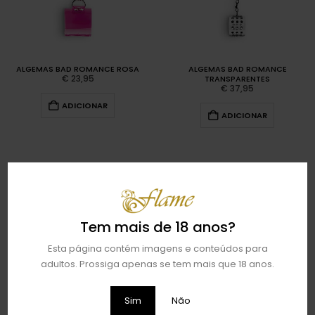
ALGEMAS BAD ROMANCE ROSA
ALGEMAS BAD ROMANCE
€
23,95
TRANSPARENTES
€
37,95
ADICIONAR
ADICIONAR
Tem mais de 18 anos?
Esta página contém imagens e conteúdos para
adultos. Prossiga apenas se tem mais que 18 anos.
Sim
Não
ALGEMAS PARA OS TORNOZELOS