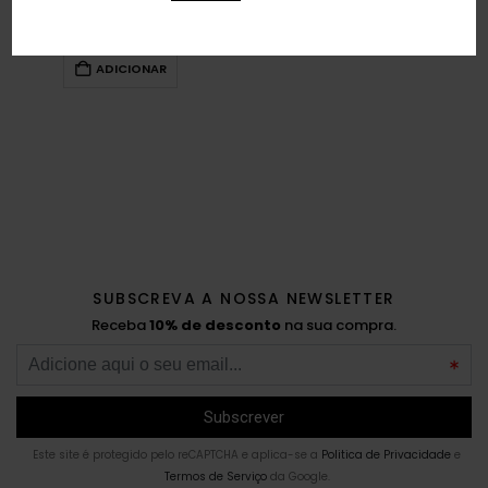
BAD ROMANCE TRANSPARENTES
€
41,95
ADICIONAR
SUBSCREVA A NOSSA NEWSLETTER
Receba
10% de desconto
na sua compra.
Este site é protegido pelo reCAPTCHA e aplica-se a
Politica de Privacidade
e
Termos de Serviço
da Google.