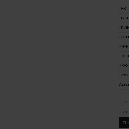
LGBT
LINGE
LING
OUTL
PHAR
POTE
PRES
Sem c
Worte
FILT
Filt