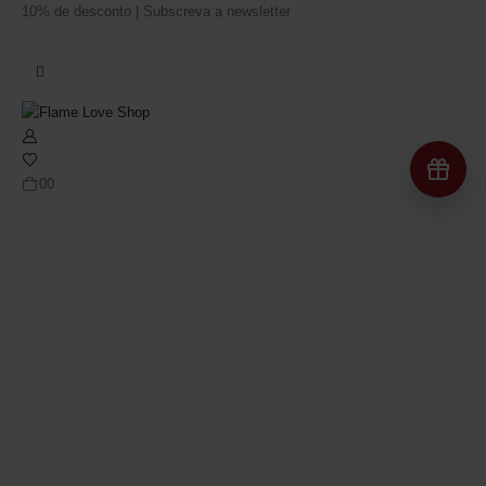
10% de desconto | Subscreva a newsletter
Re
0
0