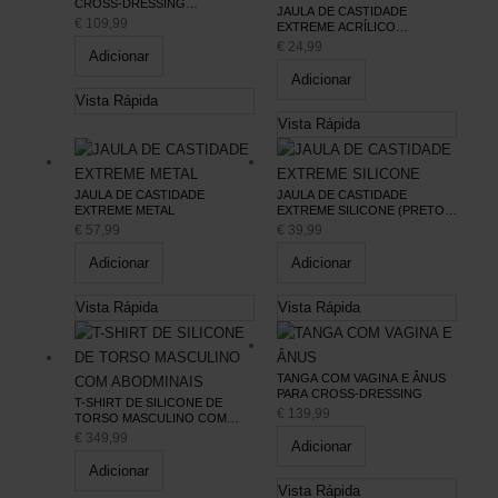
CROSS-DRESSING
JAULA DE CASTIDADE
(AJUSTÁVEL)
€
109,99
EXTREME ACRÍLICO
AJUSTÁVEL (TRANSPARENTE)
€
24,99
Adicionar
Adicionar
Vista Rápida
Vista Rápida
JAULA DE CASTIDADE
JAULA DE CASTIDADE
EXTREME METAL
EXTREME SILICONE (PRETO) |
TAMANHO L
€
57,99
€
39,99
Adicionar
Adicionar
Vista Rápida
Vista Rápida
TANGA COM VAGINA E ÂNUS
PARA CROSS-DRESSING
T-SHIRT DE SILICONE DE
€
139,99
TORSO MASCULINO COM
ABODMINAIS
€
349,99
Adicionar
Adicionar
Vista Rápida