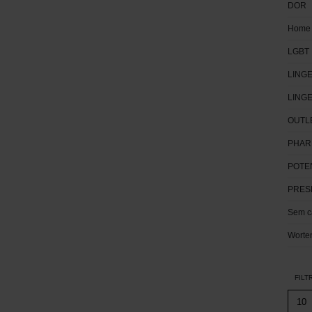
DOR
Home
LGBT
LINGE
LING
OUTL
PHAR
POTE
PRES
Sem c
Worte
FILT