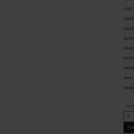
LGBT
LINGE
LING
OUTL
PHAR
POTE
PRES
Sem c
Worte
FILT
Filt