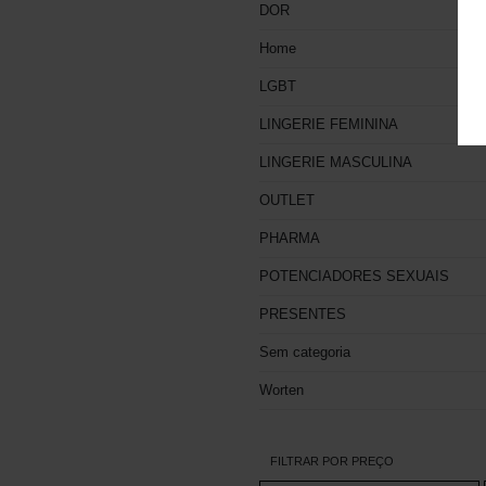
DOR
Home
LGBT
LINGERIE FEMININA
LINGERIE MASCULINA
OUTLET
PHARMA
POTENCIADORES SEXUAIS
PRESENTES
Sem categoria
Worten
FILTRAR POR PREÇO