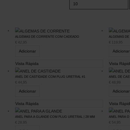
ALGEMAS DE CORRENTE COM CADEADO
ALGEMAS DE
€
42,95
€
119,95
Adicionar
Adicionar
Vista Rápida
Vista Rápi
Informação Legal
Apoio ao Cliente
ANEL DE CASTIDADE COM PLUG URETRAL #1
ANEL DE CA
€
44,95
€
48,99
Quem Somos
Contactos
Adicionar
Adicionar
Termos e Condições
Envios e Devoluções
Política de Privacidade
Modos de Pagamento
Vista Rápida
Vista Rápi
Política de Cookies
Portes de Envio
Livro de Reclamações
Métodos de Envio
ANEL PARA A GLANDE COM PLUG URETRAL | 28 MM
ANEL PARA O
Lojas
€
28,95
€
54,95