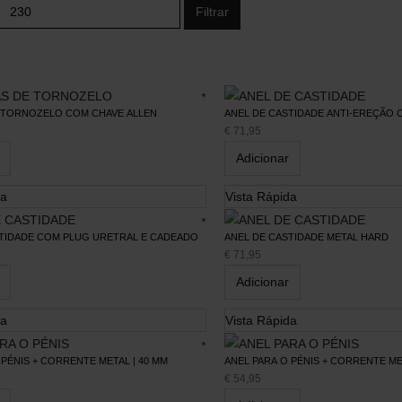
Filtrar
 TORNOZELO COM CHAVE ALLEN
ANEL DE CASTIDADE ANTI-EREÇÃO 
€
71,95
Adicionar
da
Vista Rápida
Serviços
Blog
STIDADE COM PLUG URETRAL E CADEADO
ANEL DE CASTIDADE METAL HARD
€
71,95
Tuppersex
Media
Adicionar
Personal Shopping
Artigos
Psicologia e Psicoterapia
Contos
da
Vista Rápida
APP Flame
Parceiros
 PÉNIS + CORRENTE METAL | 40 MM
ANEL PARA O PÉNIS + CORRENTE ME
€
54,95