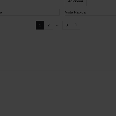
Adicionar
da
Vista Rápida
…
1
2
9