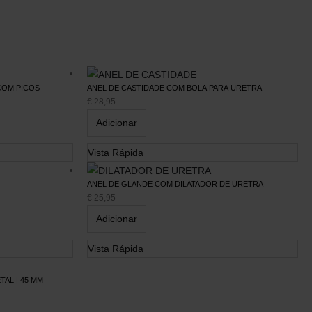
COM PICOS
ANEL DE CASTIDADE COM BOLA PARA URETRA
€
28,95
Adicionar
Vista Rápida
SUBSCREVA A NOSSA
ANEL DE GLANDE COM DILATADOR DE URETRA
NEWSLETTER
€
25,95
Receba
10% de desconto
na sua
compra.
Adicionar
Vista Rápida
TAL | 45 MM
Este site é protegido pelo reCAPTCHA e
aplica-se a
Politica de Privacidade
e
Termos