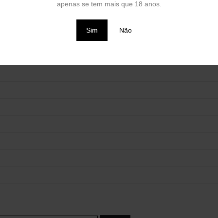
apenas se tem mais que 18 anos.
Sim
Não