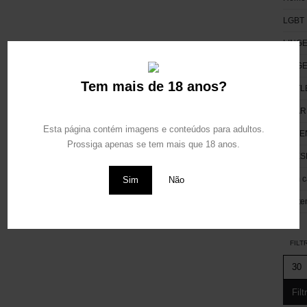
LGBT
LINGE
LING
Tem mais de 18 anos?
OUTL
PHAR
Esta página contém imagens e conteúdos para adultos.
POTE
Prossiga apenas se tem mais que 18 anos.
PRES
Sem c
Sim
Não
Worte
FILT
Filt