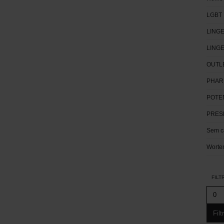
LGBT
LINGE
LING
OUTL
PHAR
POTE
PRES
Sem c
Worte
FILT
Filt