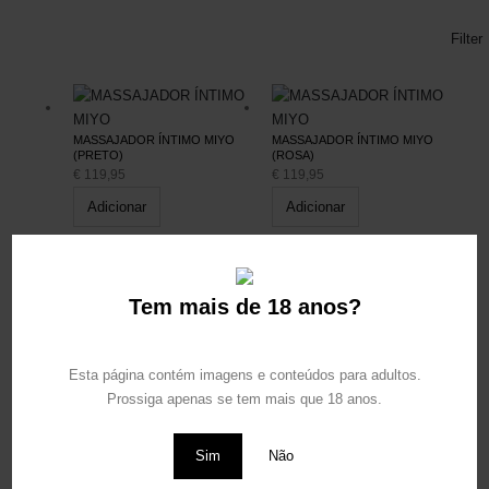
Filter
MASSAJADOR ÍNTIMO MIYO
MASSAJADOR ÍNTIMO MIYO
(PRETO)
(ROSA)
€
119,95
€
119,95
Adicionar
Adicionar
Vista Rápida
Vista Rápida
Tem mais de 18 anos?
MASSAJADOR ÍNTIMO OBI
MASSAJADOR ÍNTIMO OBI
(FÚCSIA)
(ROSA)
€
84,90
€
84,90
Esta página contém imagens e conteúdos para adultos.
Adicionar
Adicionar
Prossiga apenas se tem mais que 18 anos.
Vista Rápida
Vista Rápida
Sim
Não