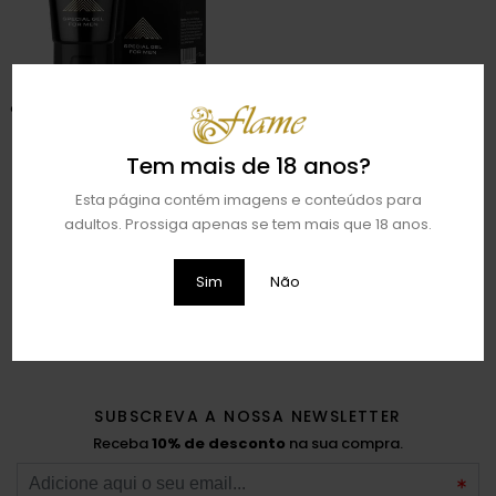
GEL AUMENTO PENIANO TITAN GOLD
| 50ML
€
49,95
Tem mais de 18 anos?
ADICIONAR
Esta página contém imagens e conteúdos para
adultos. Prossiga apenas se tem mais que 18 anos.
Sim
Não
SUBSCREVA A NOSSA NEWSLETTER
Receba
10% de desconto
na sua compra.