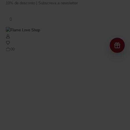
10% de desconto | Subscreva a newsletter
Re
0
0