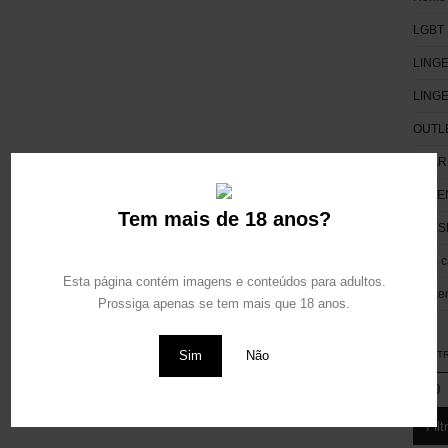
LGBT
Este site é protegido pelo reCAPTCHA e aplica-se a
Politica de Privacidade
e
LINGE
Termos de Serviço
da Google.
LING
Social Media
OUTL
PHAR
POTE
Tem mais de 18 anos?
PRES
Sem c
Esta página contém imagens e conteúdos para adultos.
Worte
Prossiga apenas se tem mais que 18 anos.
Sim
Não
FILT
Filt