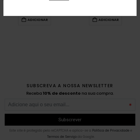
DOCE | 175 ML
175 ML
€
12,95
€
12,95
ADICIONAR
ADICIONAR
SUBSCREVA A NOSSA NEWSLETTER
Receba
10% de desconto
na sua compra.
Este site é protegido pelo reCAPTCHA e aplica-se a
Politica de Privacidade
e
Termos de Serviço
da Google.