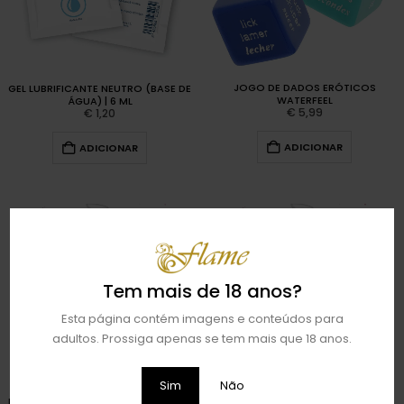
JOGO DE DADOS ERÓTICOS
GEL LUBRIFICANTE NEUTRO (BASE DE
WATERFEEL
ÁGUA) | 6 ML
€
5,99
€
1,20
ADICIONAR
ADICIONAR
Tem mais de 18 anos?
Esta página contém imagens e conteúdos para
adultos. Prossiga apenas se tem mais que 18 anos.
Sim
Não
LUBRIFICANTE WATERFEEL ALGODÃO
LUBRIFICANTE WATERFEEL CEREJA |