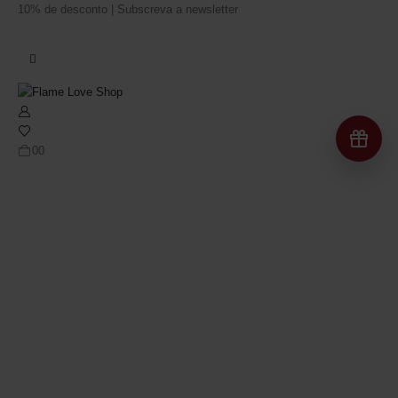
10% de desconto | Subscreva a newsletter
Re
0
0