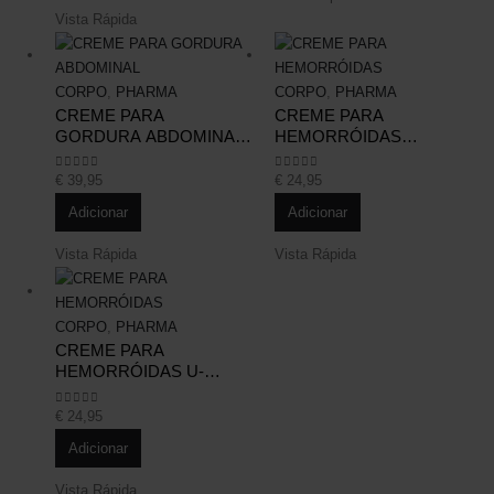
Vista Rápida
CORPO
,
PHARMA
CORPO
,
PHARMA
CREME PARA
CREME PARA
GORDURA ABDOMINAL
HEMORRÓIDAS
MASCULINO XS
HEMAPRO | 75 ML
NATURAL
€
39,95
€
24,95
0
out of 5
0
out of 5
Adicionar
Adicionar
Vista Rápida
Vista Rápida
CORPO
,
PHARMA
CREME PARA
HEMORRÓIDAS U-
HEMO (IRRITAÇÃO E
PREVENÇÃO) | 60 ML
€
24,95
0
out of 5
Adicionar
Vista Rápida