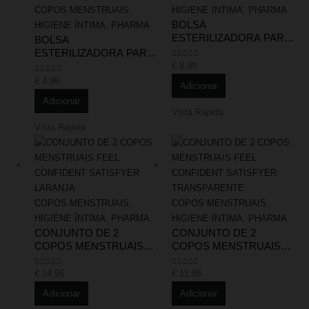
COPOS MENSTRUAIS
,
HIGIENE ÍNTIMA
,
PHARMA
BOLSA
HIGIENE ÍNTIMA
,
PHARMA
ESTERILIZADORA PARA
BOLSA
COPO MENSTRUAL | 5
ESTERILIZADORA PARA
UNIDADES
COPO MENSTRUAL | 1
€
8,99
0
out of 5
UNIDADE
€
4,99
0
out of 5
Adicionar
Adicionar
Vista Rápida
Vista Rápida
COPOS MENSTRUAIS
,
COPOS MENSTRUAIS
,
HIGIENE ÍNTIMA
,
PHARMA
HIGIENE ÍNTIMA
,
PHARMA
CONJUNTO DE 2
CONJUNTO DE 2
COPOS MENSTRUAIS
COPOS MENSTRUAIS
FEEL CONFIDENT
FEEL CONFIDENT
SATISFYER LARANJA
SATISFYER
€
14,95
€
11,95
0
out of 5
0
out of 5
TRANSPARENTE
Adicionar
Adicionar