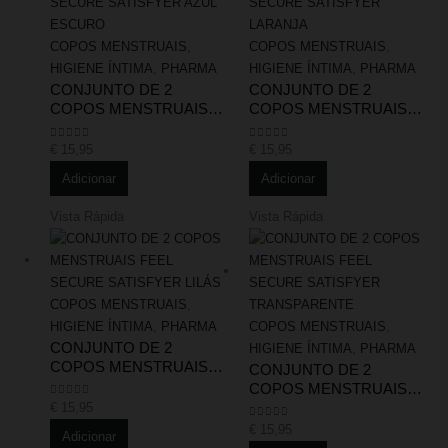
COPOS MENSTRUAIS
,
COPOS MENSTRUAIS
,
HIGIENE ÍNTIMA
,
PHARMA
HIGIENE ÍNTIMA
,
PHARMA
CONJUNTO DE 2
CONJUNTO DE 2
COPOS MENSTRUAIS
COPOS MENSTRUAIS
FEEL SECURE
FEEL SECURE
SATISFYER AZUL
SATISFYER LARANJA
Este site é protegido pelo reCAPTCHA e aplica-se a
Politica de Privacidade
e
€
15,95
€
15,95
0
out of 5
0
out of 5
ESCURO
Termos de Serviço
da Google.
Adicionar
Adicionar
Social Media
Vista Rápida
Vista Rápida
COPOS MENSTRUAIS
,
HIGIENE ÍNTIMA
,
PHARMA
COPOS MENSTRUAIS
,
CONJUNTO DE 2
HIGIENE ÍNTIMA
,
PHARMA
COPOS MENSTRUAIS
CONJUNTO DE 2
FEEL SECURE
COPOS MENSTRUAIS
SATISFYER LILÁS
FEEL SECURE
€
15,95
0
out of 5
SATISFYER
€
15,95
0
out of 5
Adicionar
TRANSPARENTE