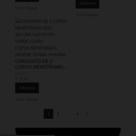
Adicionar
Vista Rápida
Vista Rápida
COPOS MENSTRUAIS
,
HIGIENE ÍNTIMA
,
PHARMA
CONJUNTO DE 2
COPOS MENSTRUAIS
FEEL SECURE
SATISFYER VERDE
€
15,95
0
out of 5
CLARO
Adicionar
Vista Rápida
…
1
2
4