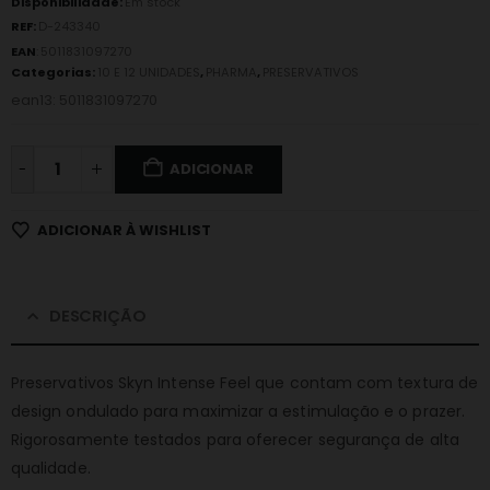
Disponibilidade:
Em stock
REF:
D-243340
EAN
:
5011831097270
Categorias:
10 E 12 UNIDADES
,
PHARMA
,
PRESERVATIVOS
ean13: 5011831097270
-
ADICIONAR
ADICIONAR À WISHLIST
DESCRIÇÃO
Preservativos Skyn Intense Feel que contam com textura de
design ondulado para maximizar a estimulação e o prazer.
Rigorosamente testados para oferecer segurança de alta
qualidade.