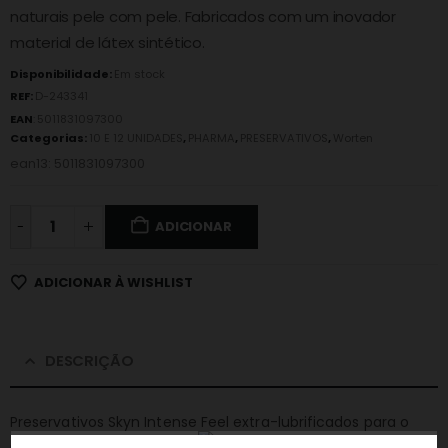
naturais pele com pele. Fabricados com um inovador
material de látex sintético.
Disponibilidade:
Em stock
REF:
D-243341
EAN
:
5011831097300
Categorias:
10 E 12 UNIDADES
,
PHARMA
,
PRESERVATIVOS
,
Worten
ean13: 5011831097300
-
ADICIONAR
ADICIONAR À WISHLIST
DESCRIÇÃO
Preservativos Skyn Intense Feel extra-lubrificados para o
máximo conforto. Rigorosamente testados para oferecer