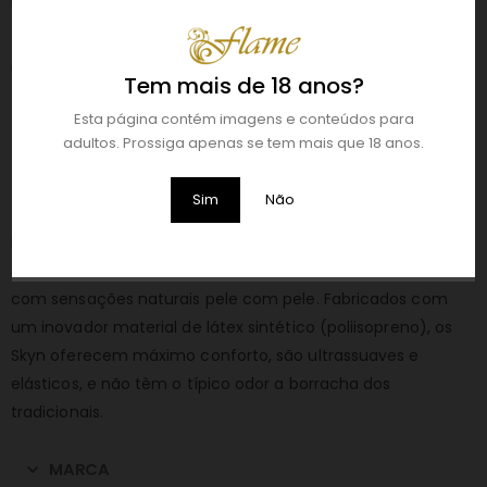
segurança de alta qualidade.
Características:
Tem mais de 18 anos?
Lubrificante 40% mais duradouro e ultrassuave
Esta página contém imagens e conteúdos para
Fabricados com o material suave sem látex Skynfeel
adultos. Prossiga apenas se tem mais que 18 anos.
Sensação natural pele com pele
Resistência do látex premium
Sim
Não
Melhor elasticidade
Descubra Skyn, a marca líder em preservativos sem látex,
concebidos para lhe proporcionar uma experiência única
com sensações naturais pele com pele. Fabricados com
um inovador material de látex sintético (poliisopreno), os
Skyn oferecem máximo conforto, são ultrassuaves e
elásticos, e não têm o típico odor a borracha dos
tradicionais.
MARCA