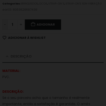
Categorias:
BRINQUEDOS
,
OCOS
,
STRAP-ON´S
,
STRAP-ON'S SEM VIBRAÇÃO
ean13: 8053629697436
-
ADICIONAR
ADICIONAR À WISHLIST
DESCRIÇÃO
MATERIAL:
PVC.
DESCRIÇÃO:
Se o seu parceiro acha que o tamanho é realmente
importante, então a satisfação é garantida. O arnês