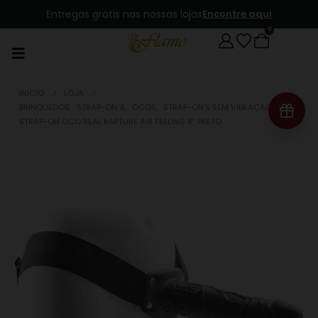
Entregas grátis nas nossas lojas
Encontre aqui
0
INICIO
LOJA
BRINQUEDOS
,
STRAP-ON´S
,
OCOS
,
STRAP-ON'S SEM VIBRAÇÃO
STRAP-ON OCO REAL RAPTURE AIR FEELING 8″ PRETO