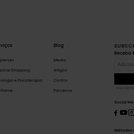
rviços
Blog
SUBSC
Receba
persex
Media
sonal Shopping
Artigos
cologia e Psicoterapia
Contos
Este site é
 Flame
Parceiros
Social Me
Métodos 