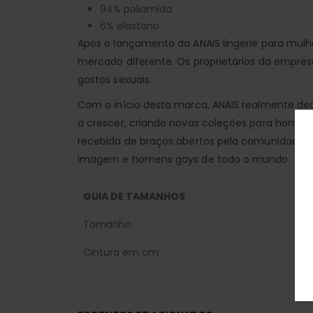
94% poliamida
6% elastano
Após o lançamento da ANAIS lingerie para mulh
mercado diferente. Os proprietários da empres
gostos sexuais.
Com o início desta marca, ANAIS realmente de
a crescer, criando novas coleções para homen
recebida de braços abertos pela comunidade 
imagem e homens gays de todo o mundo.
GUIA DE TAMANHOS
Tamanho
Cintura em cm