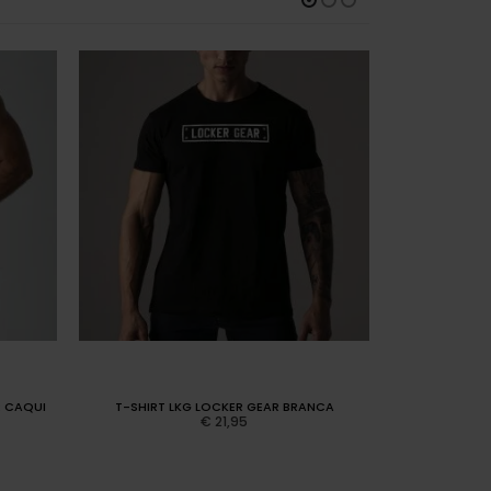
R CAQUI
T-SHIRT LKG LOCKER GEAR BRANCA
CALÇAS MA
€
21,95