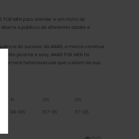
AIS FOR MEN para atender a um nicho de
aberta a públicos de diferentes idades e
quência do sucesso da ANAIS, a marca continua
stilo picante e sexy, ANAIS FOR MEN foi
ra homens heterossexuais que cuidam da sua
XL
2XL
3XL
98-106
107-116
117-125