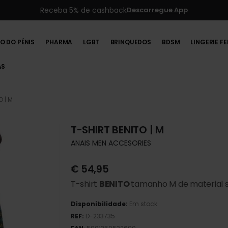
Receba 5% de cashback
Descarregue App
O DO PÉNIS
PHARMA
LGBT
BRINQUEDOS
BDSM
LINGERIE F
AS
O | M
T-SHIRT BENITO | M
ANAIS MEN ACCESORIES
€
54,95
T-shirt
BENITO
tamanho M de material s
Disponibilidade:
Em stock
REF:
D-233735