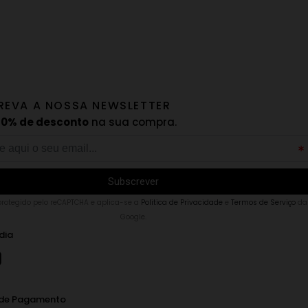
REVA A NOSSA NEWSLETTER
10% de desconto
na sua compra.
 protegido pelo reCAPTCHA e aplica-se a
Politica de Privacidade
e
Termos de Serviço
da
Google.
dia
de Pagamento