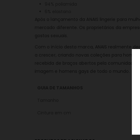
94% poliamida
6% elastano
Após o lançamento da ANAIS lingerie para mulh
mercado diferente. Os proprietários da empres
gostos sexuais.
Com o início desta marca, ANAIS realmente de
a crescer, criando novas coleções para homen
recebida de braços abertos pela comunidade 
imagem e homens gays de todo o mundo.
GUIA DE TAMANHOS
Tamanho
Cintura em cm