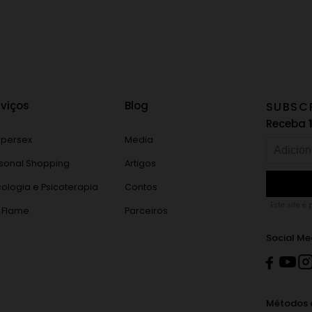
rviços
Blog
SUBSC
Receba
persex
Media
sonal Shopping
Artigos
cologia e Psicoterapia
Contos
Este site é
 Flame
Parceiros
Social Me
Métodos 