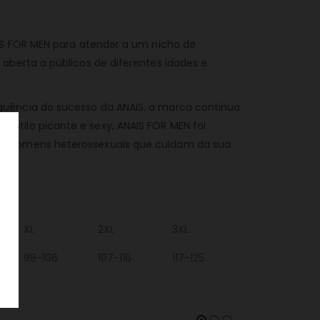
AIS FOR MEN para atender a um nicho de
aberta a públicos de diferentes idades e
quência do sucesso da ANAIS, a marca continua
stilo picante e sexy, ANAIS FOR MEN foi
ra homens heterossexuais que cuidam da sua
XL
2XL
3XL
98-106
107-116
117-125