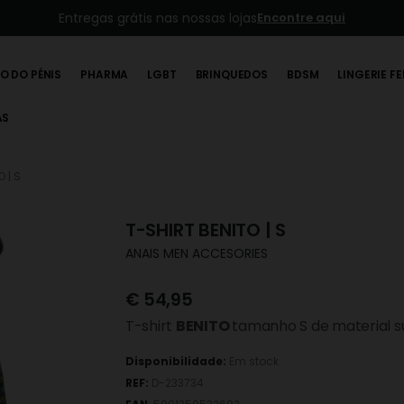
MBWay disponível para pagament
O DO PÉNIS
PHARMA
LGBT
BRINQUEDOS
BDSM
LINGERIE F
AS
 | S
T-SHIRT BENITO | S
ANAIS MEN ACCESORIES
€
54,95
T-shirt
BENITO
tamanho S de material su
Disponibilidade:
Em stock
REF:
D-233734