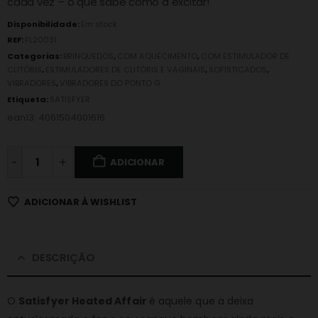
cada vez – o que sabe como a excitar!
Disponibilidade:
Em stock
REF:
FL20031
Categorias:
BRINQUEDOS
,
COM AQUECIMENTO
,
COM ESTIMULADOR DE
CLITÓRIS
,
ESTIMULADORES DE CLITÓRIS E VAGINAIS
,
SOFISTICADOS
,
VIBRADORES
,
VIBRADORES DO PONTO G
Etiqueta:
SATISFYER
ean13: 4061504001616
-
ADICIONAR
ADICIONAR À WISHLIST
DESCRIÇÃO
O
Satisfyer Heated Affair
é aquele que a deixa