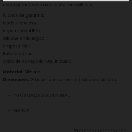
corpo garante uma sensação maravilhosa.
15 anos de garantia;
Modo silencioso;
Impermeável IPX7;
Silicone antialérgico;
Limpeza fácil;
Bateria de lítio;
Cabo de carregador USB incluído.
Material:
Silicone.
Dimensões:
20,5 cm comprimento | 6,5 cm diâmetro.
INFORMAÇÃO ADICIONAL
MARCA