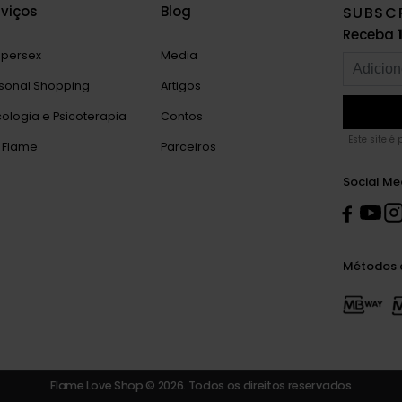
rviços
Blog
SUBSC
Receba
persex
Media
sonal Shopping
Artigos
cologia e Psicoterapia
Contos
Este site é
 Flame
Parceiros
Social Me
Métodos 
Flame Love Shop © 2026. Todos os direitos reservados