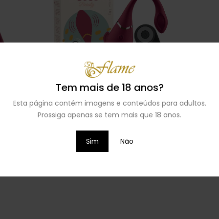
Tem mais de 18 anos?
ICI BEAUTY
OVO VIBRATÓRIO CICI BEAUTY (COM
Esta página contém imagens e conteúdos para adultos.
CONTROLO REMOTO)
€
44,99
Prossiga apenas se tem mais que 18 anos.
ADICIONAR
Sim
Não