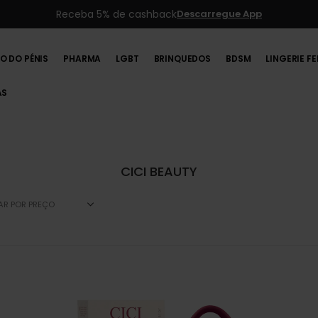
Receba 5% de cashback
Descarregue App
O DO PÉNIS
PHARMA
LGBT
BRINQUEDOS
BDSM
LINGERIE F
AS
CICI BEAUTY
RAR POR PREÇO