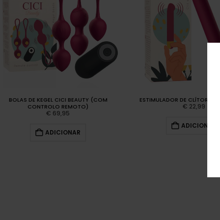
BOLAS DE KEGEL CICI BEAUTY (COM
ESTIMULADOR DE CLÍTORIS C
€
22,99
CONTROLO REMOTO)
€
69,95
ADICIONAR
ADICIONAR