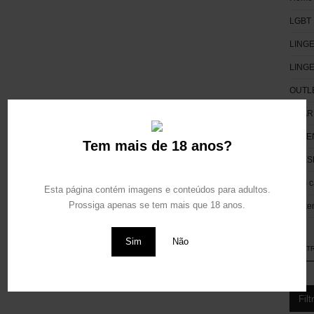
LGBT
Este site é protegido pelo reCAPTCHA e aplica-se a
Politica de Privacidade
e
Termos de Serviço
da Google.
LINGE
Social Media
LING
OUTL
PHAR
POTE
Tem mais de 18 anos?
PRES
Sem c
Esta página contém imagens e conteúdos para adultos.
Prossiga apenas se tem mais que 18 anos.
Worte
Sim
Não
FILT
Filt